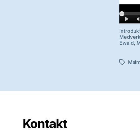
Introdukt
Medverka
Ewald, M
Malm
Etiketter
Kontakt