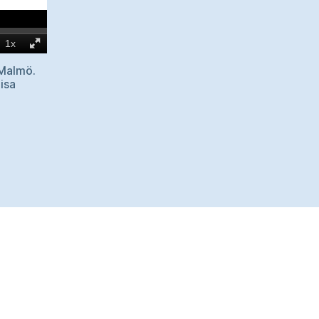
n Malmö.
isa