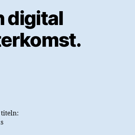
 digital
återkomst.
titeln:
as