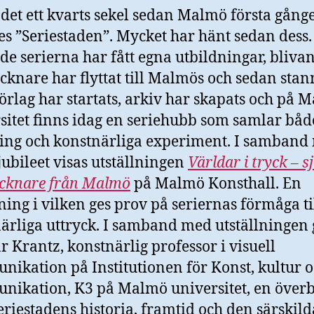
r det ett kvarts sekel sedan Malmö första gång
es ”Seriestaden”. Mycket har hänt sedan dess.
de serierna har fått egna utbildningar, bliva
ecknare har flyttat till Malmös och sedan stan
Förlag har startats, arkiv har skapats och på 
sitet finns idag en seriehubb som samlar båd
ing och konstnärliga experiment. I samband
jubileet visas utställningen
Världar i tryck – s
ecknare från Malmö
på Malmö Konsthall. En
lning i vilken ges prov på seriernas förmåga ti
ärliga uttryck. I samband med utställningen 
 Krantz, konstnärlig professor i visuell
ikation på Institutionen för Konst, kultur 
ikation, K3 på Malmö universitet, en överb
eriestadens historia, framtid och den särskild