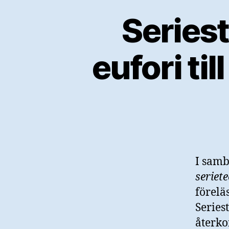
Seriest
eufori ti
I sam
seriet
förelä
Seriest
återko