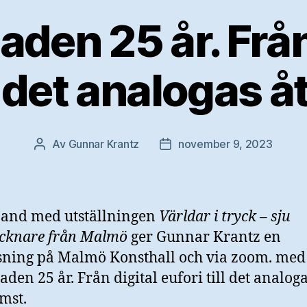
aden 25 år. Från
ll det analogas 
Av
Gunnar Krantz
november 9, 2023
Inläggsförfattare
Inläggsdatum
band med utställningen
Världar i tryck – sju
ecknare från Malmö
ger Gunnar Krantz en
sning på Malmö Konsthall och via zoom. med 
aden 25 år. Från digital eufori till det analog
mst.