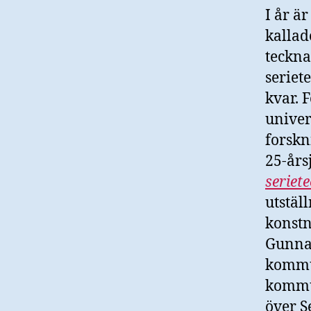
I år ä
kallad
teckna
seriet
kvar. 
univer
forskn
25-års
seriet
utstäl
konstn
Gunnar
kommun
kommun
över S