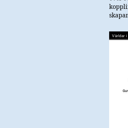
kopplin
skapa