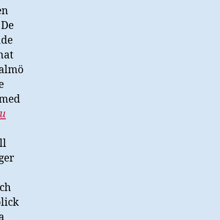
en
 De
nde
nat
Malmö
e
 med
ju
ll
ger
och
lick
a