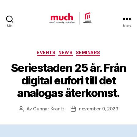
Sök
Meny
Malmö
University
Comics
Hub
Kategorier
EVENTS
NEWS
SEMINARS
Seriestaden 25 år. Från
digital eufori till det
analogas återkomst.
Av
Gunnar Krantz
november 9, 2023
Inläggsförfattare
Inläggsdatum