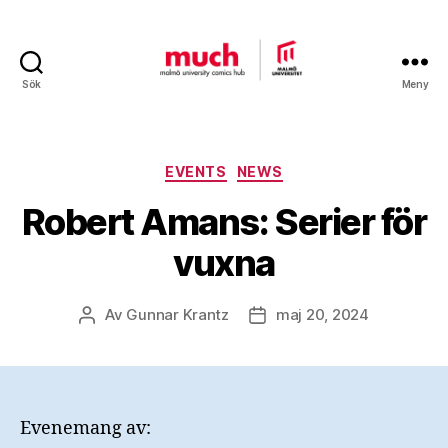
Sök
Meny
Malmö
University
Comics
Hub
Kategorier
EVENTS
NEWS
Robert Amans: Serier för
vuxna
Av
Gunnar Krantz
maj 20, 2024
Inläggsförfattare
Inläggsdatum
Evenemang av: