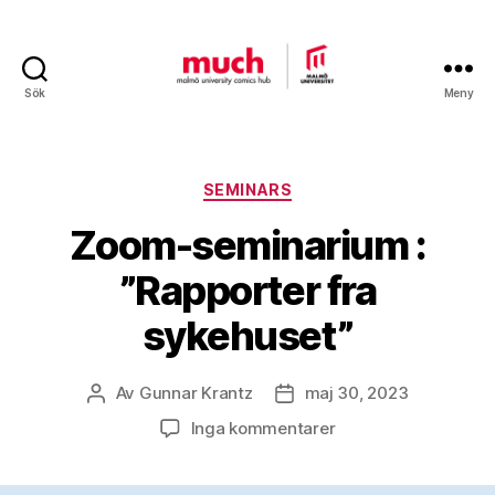
Sök
Meny
Malmö
University
Comics
Hub
Kategorier
SEMINARS
Zoom-seminarium :
”Rapporter fra
sykehuset”
Av
Gunnar Krantz
maj 30, 2023
Inläggsförfattare
Inläggsdatum
till
Inga kommentarer
Zoom-
seminarium