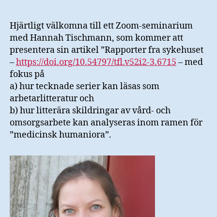
:
”Rapporter
fra
Hjärtligt välkomna till ett Zoom-seminarium
sykehuset”
med Hannah Tischmann, som kommer att
presentera sin artikel ”Rapporter fra sykehuset
–
https://doi.org/10.54797/tfl.v52i2-3.6715
– med
fokus på
a) hur tecknade serier kan läsas som
arbetarlitteratur och
b) hur litterära skildringar av vård- och
omsorgsarbete kan analyseras inom ramen för
”medicinsk humaniora”.